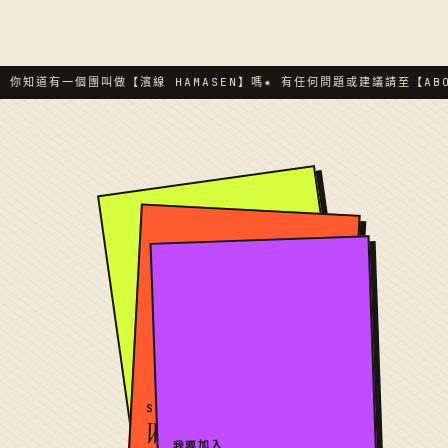
 你知道有一個團叫做【濱線 HAMASEN】嗎
✷ 有任何問題或建議請至【ABOU
找固定團員
WANTED
SESSION 代打
WANTED
我要加入