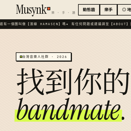
Musynk
動態牆
樂手
◎ 
樂 · 手 · 牆
道有一個團叫做【濱線 HAMASEN】嗎
✷ 有任何問題或建議請至【ABOUT】頁
台灣音樂人社群 · 2026
找到你的
bandmate
.